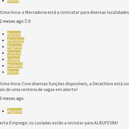
Norte
tima Hora: a Mercadona está a contratar para diversas localidades
2 meses ago
0
Açores
Alentejo
Algarve
Centro
Lisboa
Madeira
Norte
tima Hora: Com diversas funções disponíveis, a Decathlon está c
is de uma centena de vagas em aberto!
3 meses ago
Algarve
erta Emprego: os Lusíadas estão a recrutar para ALBUFEIRA!