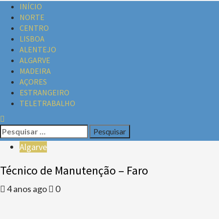
INÍCIO
NORTE
CENTRO
LISBOA
ALENTEJO
ALGARVE
MADEIRA
AÇORES
ESTRANGEIRO
TELETRABALHO
Algarve
Técnico de Manutenção – Faro
4 anos ago
0