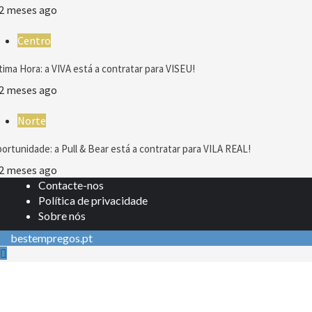
2 meses ago
Centro
tima Hora: a VIVA está a contratar para VISEU!
2 meses ago
Norte
ortunidade: a Pull & Bear está a contratar para VILA REAL!
2 meses ago
Contacte-nos
Política de privacidade
Sobre nós
bestempregos.pt