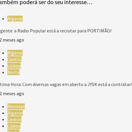
ambém poderá ser do seu interesse…
Algarve
gente: a Radio Popular está a recrutar para PORTIMÃO!
2 meses ago
Algarve
Centro
Lisboa
Norte
tima Hora: Com diversas vagas em aberto a JYSK está a contratar!
2 meses ago
Alentejo
Algarve
Centro
Lisboa