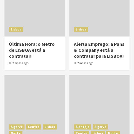
Lisboa
Lisboa
Última Hora: o Metro
Alerta Emprego: a Pans
de LISBOA está a
& Company está a
contratar!
contratar para LISBOA!
2 meses ago
2 meses ago
Algarve
Centro
Lisboa
Alentejo
Algarve
Norte
Centro
Lisboa
Norte