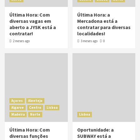
Última Hora: Com
Última Hora: a
diversas vagas em
Mercadona está a
aberto a JYSK está a
contratar para diversas
contratar!
localidades!
2 meses ago
3 meses ago
0
Açores
Alentejo
Algarve
Centro
Lisboa
Madeira
Norte
Lisboa
Última Hora: Com
Oportunidade: a
diversas funções
SUBWAY está a