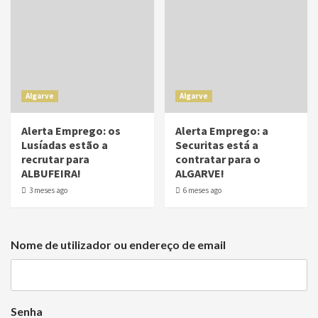
Algarve
Algarve
Alerta Emprego: os
Alerta Emprego: a
Lusíadas estão a
Securitas está a
recrutar para
contratar para o
ALBUFEIRA!
ALGARVE!
3 meses ago
6 meses ago
Nome de utilizador ou endereço de email
Senha