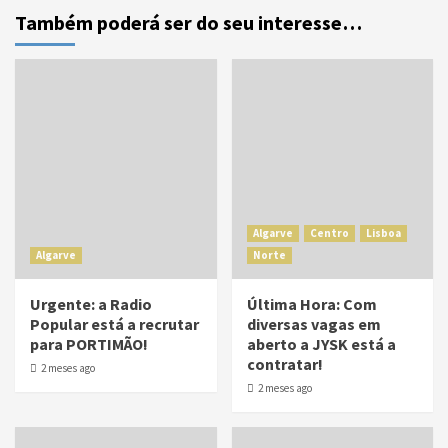
Também poderá ser do seu interesse…
Algarve
Centro
Lisboa
Algarve
Norte
Urgente: a Radio
Última Hora: Com
Popular está a recrutar
diversas vagas em
para PORTIMÃO!
aberto a JYSK está a
contratar!
2 meses ago
2 meses ago