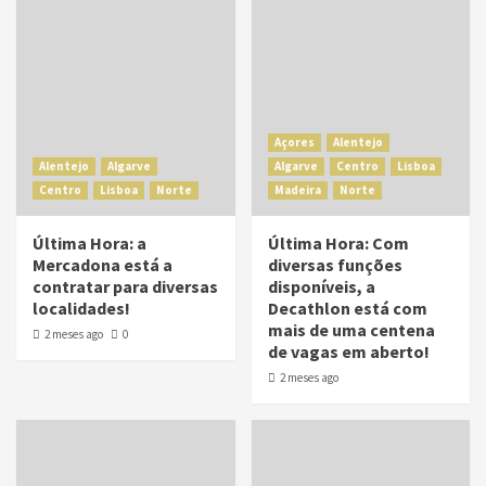
Açores
Alentejo
Alentejo
Algarve
Algarve
Centro
Lisboa
Centro
Lisboa
Norte
Madeira
Norte
Última Hora: a
Última Hora: Com
Mercadona está a
diversas funções
contratar para diversas
disponíveis, a
localidades!
Decathlon está com
mais de uma centena
2 meses ago
0
de vagas em aberto!
2 meses ago