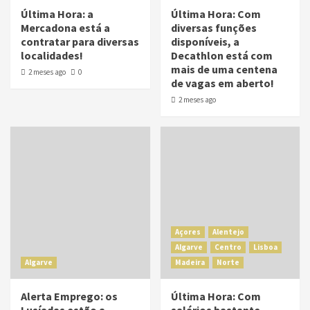
Última Hora: a
Última Hora: Com
Mercadona está a
diversas funções
contratar para diversas
disponíveis, a
localidades!
Decathlon está com
mais de uma centena
2 meses ago
0
de vagas em aberto!
2 meses ago
Açores
Alentejo
Algarve
Centro
Lisboa
Algarve
Madeira
Norte
Alerta Emprego: os
Última Hora: Com