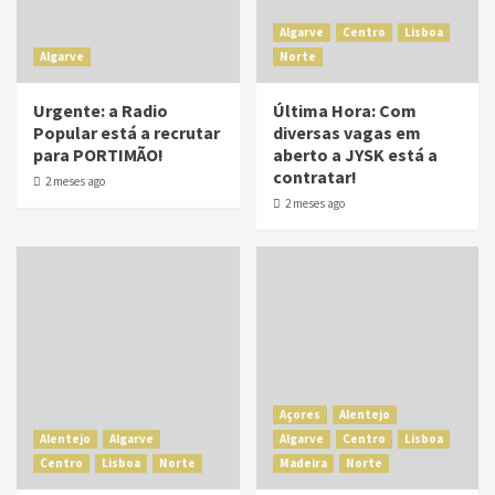
Algarve
Centro
Lisboa
Algarve
Norte
Urgente: a Radio
Última Hora: Com
Popular está a recrutar
diversas vagas em
para PORTIMÃO!
aberto a JYSK está a
contratar!
2 meses ago
2 meses ago
Açores
Alentejo
Alentejo
Algarve
Algarve
Centro
Lisboa
Centro
Lisboa
Norte
Madeira
Norte