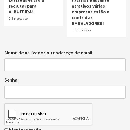
Lusíadas estão a
salários bastante
recrutar para
atrativos várias
ALBUFEIRA!
empresas estão a
contratar
3 meses ago
EMBALADORES!
6 meses ago
Nome de utilizador ou endereço de email
Senha
Manter sessão