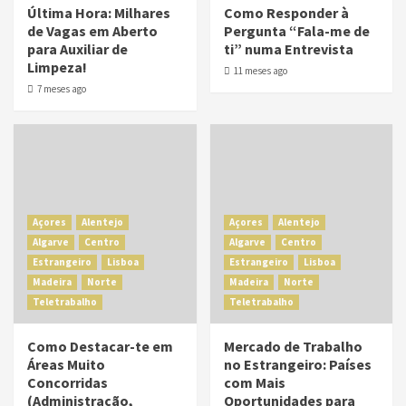
Última Hora: Milhares
Como Responder à
de Vagas em Aberto
Pergunta “Fala-me de
para Auxiliar de
ti” numa Entrevista
Limpeza!
11 meses ago
7 meses ago
Açores
Alentejo
Açores
Alentejo
Algarve
Centro
Algarve
Centro
Estrangeiro
Lisboa
Estrangeiro
Lisboa
Madeira
Norte
Madeira
Norte
Teletrabalho
Teletrabalho
Como Destacar-te em
Mercado de Trabalho
Áreas Muito
no Estrangeiro: Países
Concorridas
com Mais
(Administração,
Oportunidades para