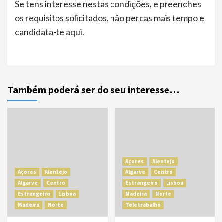
Se tens interesse nestas condições, e preenches
os requisitos solicitados, não percas mais tempo e
candidata-te
aqui
.
Também poderá ser do seu interesse…
Açores
Alentejo
Açores
Alentejo
Algarve
Centro
Algarve
Centro
Estrangeiro
Lisboa
Estrangeiro
Lisboa
Madeira
Norte
Madeira
Norte
Teletrabalho