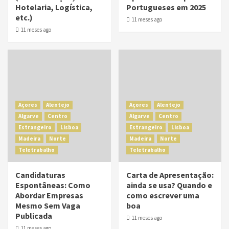
Hotelaria, Logística,
Portugueses em 2025
etc.)
11 meses ago
11 meses ago
Açores
Alentejo
Açores
Alentejo
Algarve
Centro
Algarve
Centro
Estrangeiro
Lisboa
Estrangeiro
Lisboa
Madeira
Norte
Madeira
Norte
Teletrabalho
Teletrabalho
Candidaturas
Carta de Apresentação:
Espontâneas: Como
ainda se usa? Quando e
Abordar Empresas
como escrever uma
Mesmo Sem Vaga
boa
Publicada
11 meses ago
11 meses ago