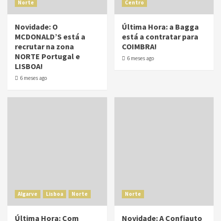
Norte
Centro
Novidade: O
Última Hora: a Bagga
MCDONALD’S está a
está a contratar para
recrutar na zona
COIMBRA!
NORTE Portugal e
6 meses ago
LISBOA!
6 meses ago
Algarve
Lisboa
Norte
Norte
Última Hora: Com
Novidade: A Confiauto