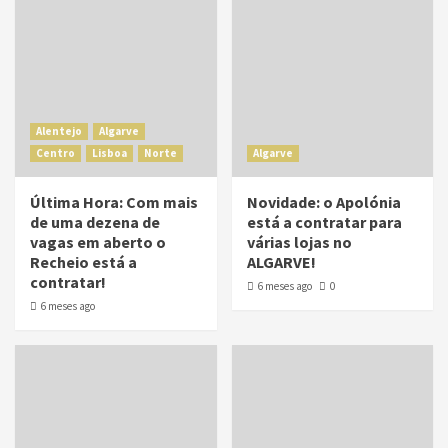
Alentejo
Algarve
Centro
Lisboa
Norte
Algarve
Última Hora: Com mais
Novidade: o Apolónia
de uma dezena de
está a contratar para
vagas em aberto o
várias lojas no
Recheio está a
ALGARVE!
contratar!
6 meses ago
0
6 meses ago