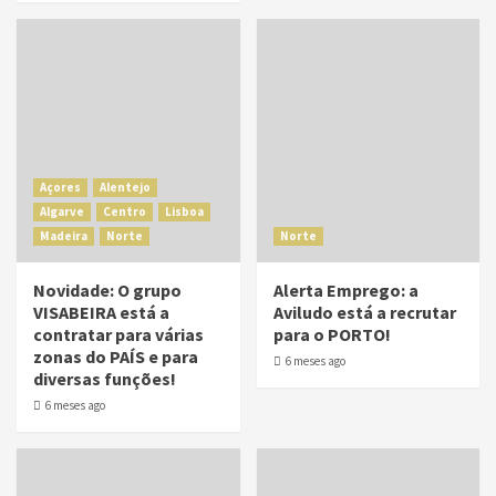
Açores
Alentejo
Algarve
Centro
Lisboa
Madeira
Norte
Norte
Novidade: O grupo
Alerta Emprego: a
VISABEIRA está a
Aviludo está a recrutar
contratar para várias
para o PORTO!
zonas do PAÍS e para
6 meses ago
diversas funções!
6 meses ago