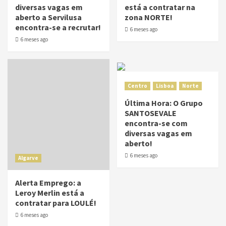
diversas vagas em
está a contratar na
aberto a Servilusa
zona NORTE!
encontra-se a recrutar!
6 meses ago
6 meses ago
Centro
Lisboa
Norte
Última Hora: O Grupo
SANTOSEVALE
encontra-se com
diversas vagas em
aberto!
6 meses ago
Algarve
Alerta Emprego: a
Leroy Merlin está a
contratar para LOULÉ!
6 meses ago