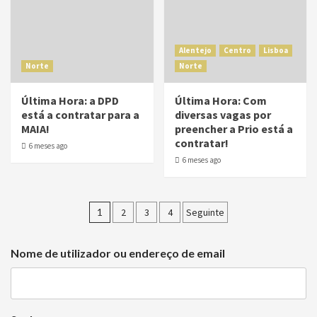
Alentejo
Centro
Lisboa
Norte
Norte
Última Hora: a DPD
Última Hora: Com
está a contratar para a
diversas vagas por
MAIA!
preencher a Prio está a
contratar!
6 meses ago
6 meses ago
1
2
3
4
Seguinte
Nome de utilizador ou endereço de email