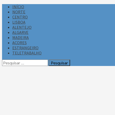
INÍCIO
NORTE
CENTRO
LISBOA
ALENTEJO
ALGARVE
MADEIRA
AÇORES
ESTRANGEIRO
TELETRABALHO