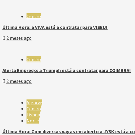
Centro
Última Hora: a VIVA está a contratar para VISEU!
2 meses ago
Centro
Alerta Emprego: a Triumph está a contratar para COIMBRA!
2 meses ago
Algarve
Centro
Lisboa
Norte
Última Hora: Com diversas vagas em aberto a JYSK está a co