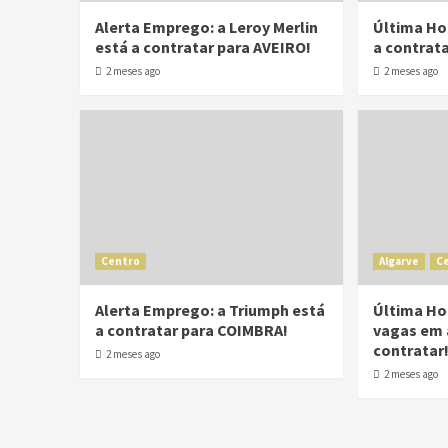
Alerta Emprego: a Leroy Merlin
Última Ho
está a contratar para AVEIRO!
a contrat
2 meses ago
2 meses ago
Centro
Algarve
C
Alerta Emprego: a Triumph está
Última Ho
a contratar para COIMBRA!
vagas em 
contratar
2 meses ago
2 meses ago