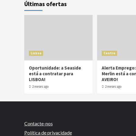
Últimas ofertas
Lisboa
Centro
Oportunidade: a Seaside
Alerta Emprego:
está a contratar para
Merlin está a co
LISBOA!
AVEIRO!
2 meses ago
2 meses ago
Contacte-nos
Política de privacidade