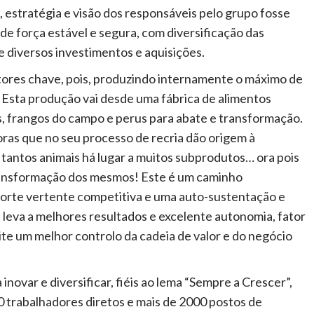
, estratégia e visão dos responsáveis pelo grupo fosse
e força estável e segura, com diversificação das
e diversos investimentos e aquisições.
tores chave, pois, produzindo internamente o máximo de
 Esta produção vai desde uma fábrica de alimentos
, frangos do campo e perus para abate e transformação.
ras que no seu processo de recria dão origem à
tantos animais há lugar a muitos subprodutos… ora pois
ransformação dos mesmos! Este é um caminho
forte vertente competitiva e uma auto-sustentação e
leva a melhores resultados e excelente autonomia, fator
e um melhor controlo da cadeia de valor e do negócio
novar e diversificar, fiéis ao lema “Sempre a Crescer”,
 trabalhadores diretos e mais de 2000 postos de