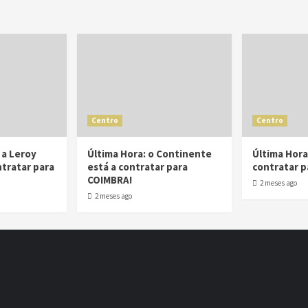
Centro
Centro
 a Leroy
Última Hora: o Continente
Última Hora:
ntratar para
está a contratar para
contratar p
COIMBRA!
2 meses ago
2 meses ago