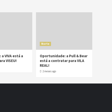
Norte
 a VIVA está a
Oportunidade: a Pull & Bear
ara VISEU!
está a contratar para VILA
REAL!
2 meses ago