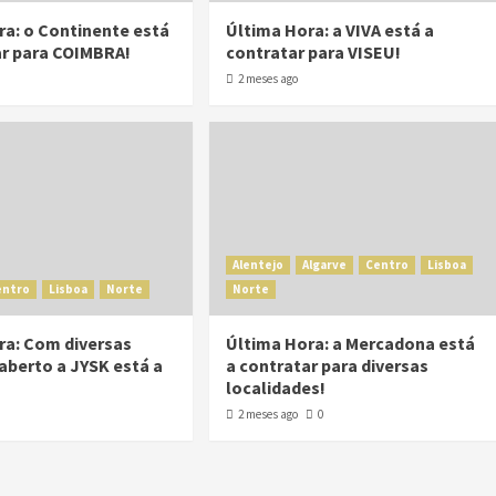
ra: o Continente está
Última Hora: a VIVA está a
ar para COIMBRA!
contratar para VISEU!
2 meses ago
Alentejo
Algarve
Centro
Lisboa
entro
Lisboa
Norte
Norte
ra: Com diversas
Última Hora: a Mercadona está
aberto a JYSK está a
a contratar para diversas
!
localidades!
2 meses ago
0