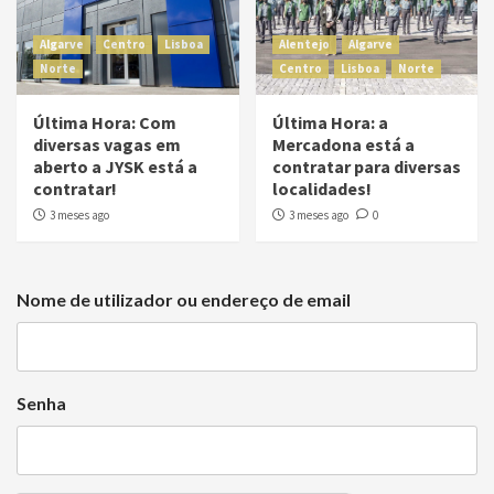
Algarve
Centro
Lisboa
Alentejo
Algarve
Norte
Centro
Lisboa
Norte
Última Hora: Com
Última Hora: a
diversas vagas em
Mercadona está a
aberto a JYSK está a
contratar para diversas
contratar!
localidades!
3 meses ago
3 meses ago
0
Nome de utilizador ou endereço de email
Senha