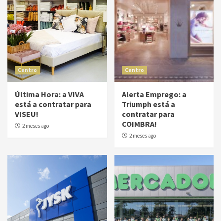
Centro
Centro
Última Hora: a VIVA
Alerta Emprego: a
está a contratar para
Triumph está a
VISEU!
contratar para
COIMBRA!
2 meses ago
2 meses ago