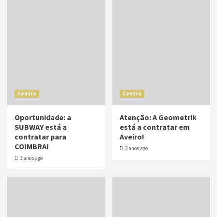
Centro
Centro
Oportunidade: a
Atenção: A Geometrik
SUBWAY está a
está a contratar em
contratar para
Aveiro!
COIMBRA!
3 anos ago
3 anos ago