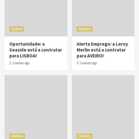
Lisboa
Centro
Oportunidade: a
Alerta Emprego: a Leroy
Seaside está a contratar
Merlin está a contratar
para LISBOA!
para AVEIRO!
2 meses ago
2 meses ago
Centro
Centro