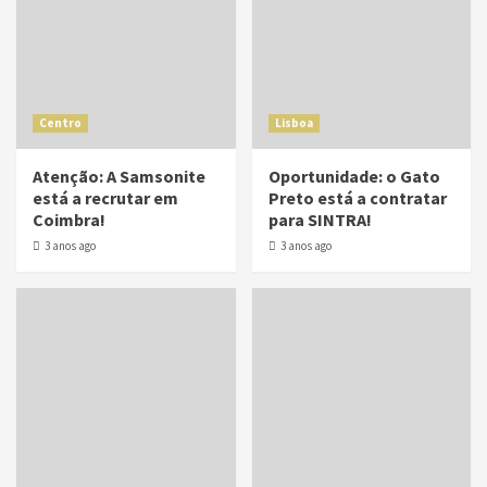
Centro
Lisboa
Atenção: A Samsonite
Oportunidade: o Gato
está a recrutar em
Preto está a contratar
Coimbra!
para SINTRA!
3 anos ago
3 anos ago