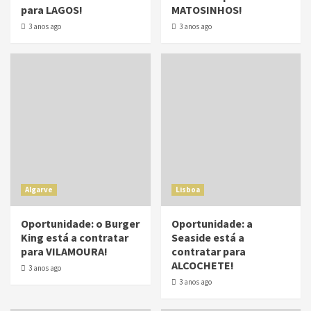
para LAGOS!
MATOSINHOS!
3 anos ago
3 anos ago
Algarve
Lisboa
Oportunidade: o Burger
Oportunidade: a
King está a contratar
Seaside está a
para VILAMOURA!
contratar para
ALCOCHETE!
3 anos ago
3 anos ago