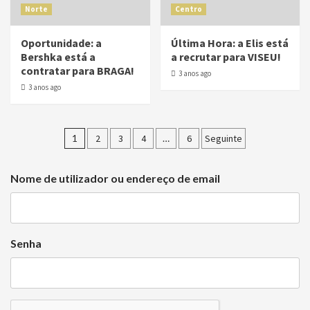
Norte
Centro
Oportunidade: a
Última Hora: a Elis está
Bershka está a
a recrutar para VISEU!
contratar para BRAGA!
3 anos ago
3 anos ago
1
2
3
4
…
6
Seguinte
Nome de utilizador ou endereço de email
Senha