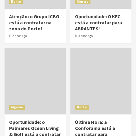
Norte
Centro
Atenção: o Grupo ICBG
Oportunidade: O KFC
está a contratar na
está a contratar para
zona do Porto!
ABRANTES!
3 anos ago
3 anos ago
Algarve
Norte
Oportunidade: o
Última Hora: a
Palmares Ocean Living
Conforama está a
& Golf está a contratar
contratar para