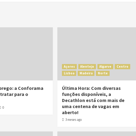
Açores
Alentejo
Algarve
Centro
Lisboa
Madeira
Norte
prego: a Conforama
Última Hora: Com diversas
tratar para o
funções disponíveis, a
Decathlon está com mais de
uma centena de vagas em
0
aberto!
3 meses ago