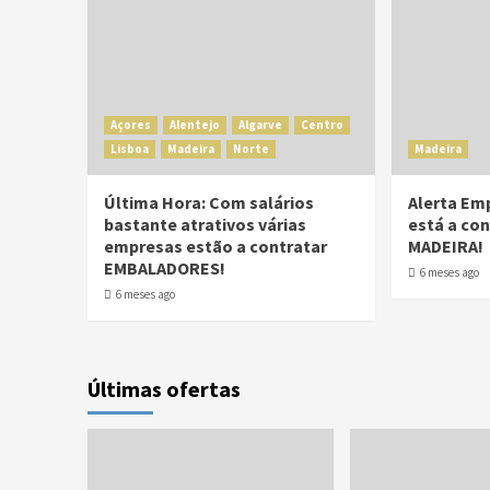
Açores
Alentejo
Algarve
Centro
Lisboa
Madeira
Norte
Madeira
Última Hora: Com salários
Alerta Em
bastante atrativos várias
está a con
empresas estão a contratar
MADEIRA!
EMBALADORES!
6 meses ago
6 meses ago
Últimas ofertas