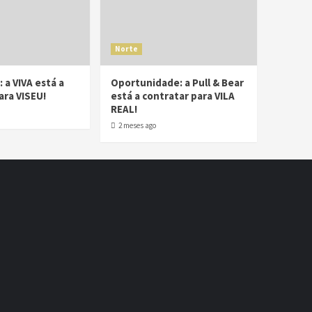
Norte
 a VIVA está a
Oportunidade: a Pull & Bear
ara VISEU!
está a contratar para VILA
REAL!
2 meses ago