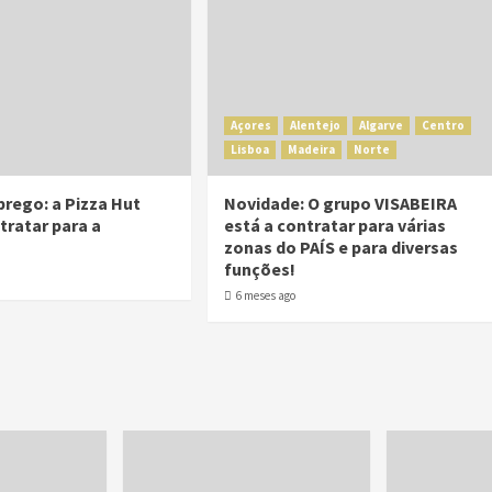
Açores
Alentejo
Algarve
Centro
Lisboa
Madeira
Norte
prego: a Pizza Hut
Novidade: O grupo VISABEIRA
tratar para a
está a contratar para várias
zonas do PAÍS e para diversas
funções!
6 meses ago