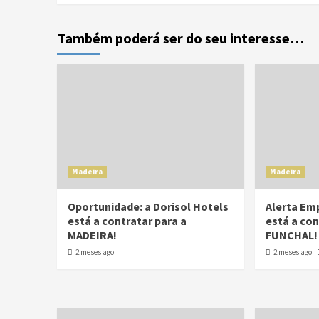
Também poderá ser do seu interesse…
Madeira
Madeira
Oportunidade: a Dorisol Hotels
Alerta Em
está a contratar para a
está a con
MADEIRA!
FUNCHAL!
2 meses ago
2 meses ago