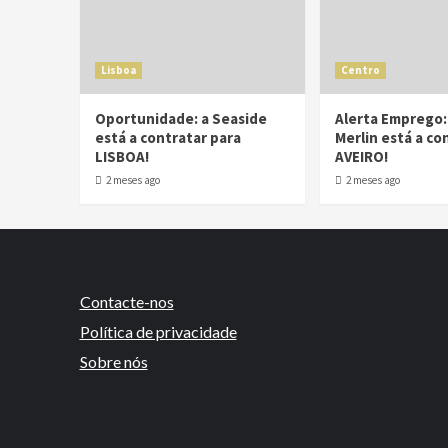
Lisboa
Centro
Oportunidade: a Seaside
Alerta Emprego:
está a contratar para
Merlin está a co
LISBOA!
AVEIRO!
2 meses ago
2 meses ago
Contacte-nos
Política de privacidade
Sobre nós