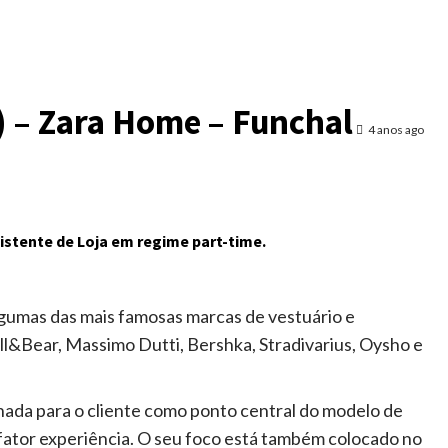
) – Zara Home – Funchal
4 anos ago
istente de Loja em regime part-time.
gumas das mais famosas marcas de vestuário e
ull&Bear, Massimo Dutti, Bershka, Stradivarius, Oysho e
da para o cliente como ponto central do modelo de
ator experiência. O seu foco está também colocado no