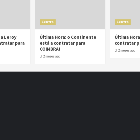
Centro
Centro
 a Leroy
Última Hora: o Continente
Última Hora:
ntratar para
está a contratar para
contratar p
COIMBRA!
2 meses ago
2 meses ago