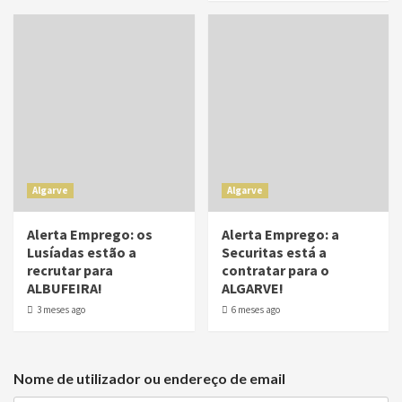
Algarve
Algarve
Alerta Emprego: os
Alerta Emprego: a
Lusíadas estão a
Securitas está a
recrutar para
contratar para o
ALBUFEIRA!
ALGARVE!
3 meses ago
6 meses ago
Nome de utilizador ou endereço de email