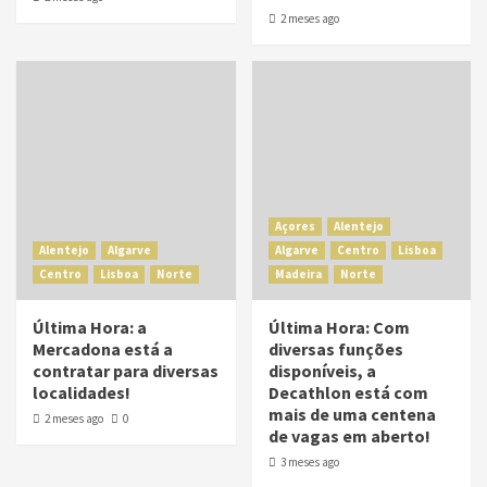
2 meses ago
Açores
Alentejo
Alentejo
Algarve
Algarve
Centro
Lisboa
Centro
Lisboa
Norte
Madeira
Norte
Última Hora: a
Última Hora: Com
Mercadona está a
diversas funções
contratar para diversas
disponíveis, a
localidades!
Decathlon está com
mais de uma centena
2 meses ago
0
de vagas em aberto!
3 meses ago