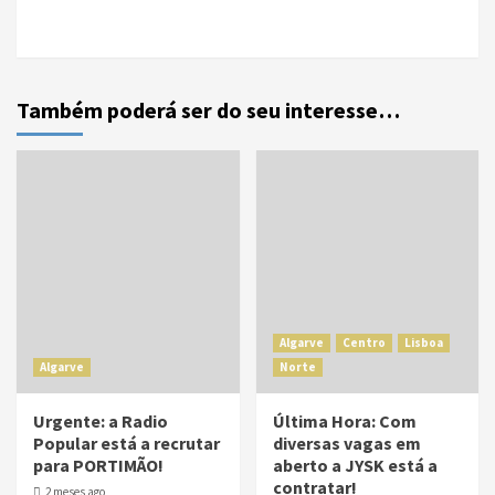
Também poderá ser do seu interesse…
Algarve
Centro
Lisboa
Algarve
Norte
Urgente: a Radio
Última Hora: Com
Popular está a recrutar
diversas vagas em
para PORTIMÃO!
aberto a JYSK está a
contratar!
2 meses ago