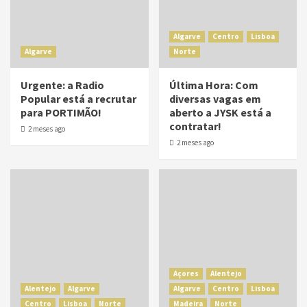
Algarve
Centro
Lisboa
Algarve
Norte
Urgente: a Radio
Última Hora: Com
Popular está a recrutar
diversas vagas em
para PORTIMÃO!
aberto a JYSK está a
contratar!
2 meses ago
2 meses ago
Açores
Alentejo
Alentejo
Algarve
Algarve
Centro
Lisboa
Centro
Lisboa
Norte
Madeira
Norte