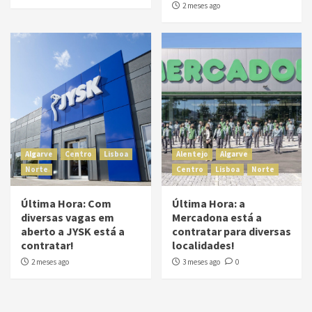
2 meses ago
Algarve
Centro
Lisboa
Alentejo
Algarve
Norte
Centro
Lisboa
Norte
Última Hora: Com
Última Hora: a
diversas vagas em
Mercadona está a
aberto a JYSK está a
contratar para diversas
contratar!
localidades!
2 meses ago
3 meses ago
0