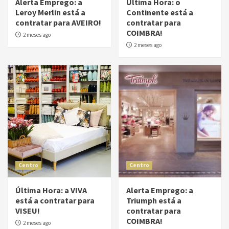
Alerta Emprego: a
Última Hora: o
Leroy Merlin está a
Continente está a
contratar para AVEIRO!
contratar para
COIMBRA!
2 meses ago
2 meses ago
Centro
Centro
Última Hora: a VIVA
Alerta Emprego: a
está a contratar para
Triumph está a
VISEU!
contratar para
COIMBRA!
2 meses ago