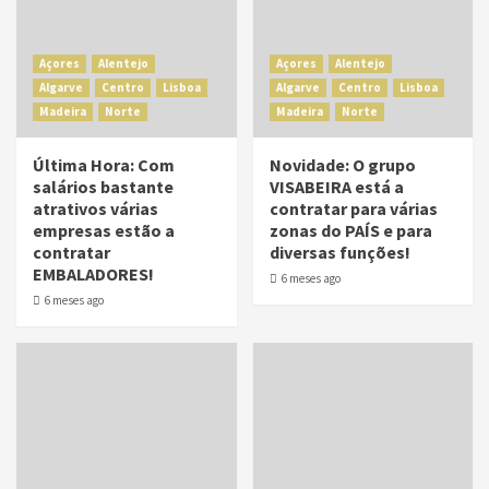
Açores
Alentejo
Açores
Alentejo
Algarve
Centro
Lisboa
Algarve
Centro
Lisboa
Madeira
Norte
Madeira
Norte
Última Hora: Com
Novidade: O grupo
salários bastante
VISABEIRA está a
atrativos várias
contratar para várias
empresas estão a
zonas do PAÍS e para
contratar
diversas funções!
EMBALADORES!
6 meses ago
6 meses ago