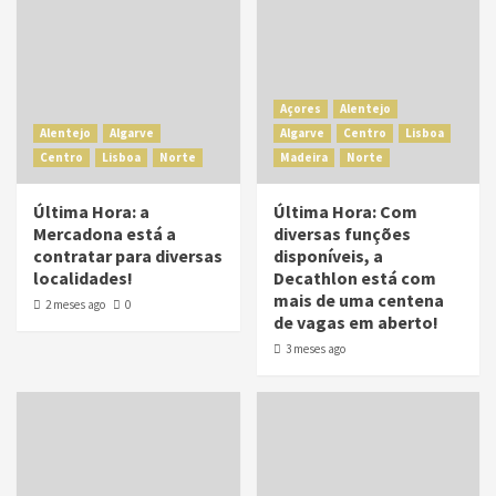
Açores
Alentejo
Alentejo
Algarve
Algarve
Centro
Lisboa
Centro
Lisboa
Norte
Madeira
Norte
Última Hora: a
Última Hora: Com
Mercadona está a
diversas funções
contratar para diversas
disponíveis, a
localidades!
Decathlon está com
mais de uma centena
2 meses ago
0
de vagas em aberto!
3 meses ago