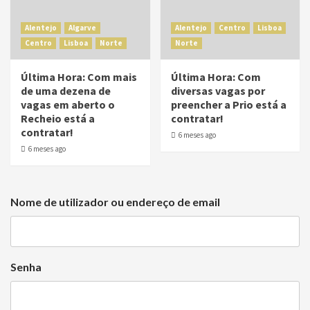
Alentejo
Algarve
Alentejo
Centro
Lisboa
Centro
Lisboa
Norte
Norte
Última Hora: Com mais
Última Hora: Com
de uma dezena de
diversas vagas por
vagas em aberto o
preencher a Prio está a
Recheio está a
contratar!
contratar!
6 meses ago
6 meses ago
Nome de utilizador ou endereço de email
Senha