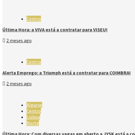
Centro
Última Hora: a VIVA está a contratar para VISEU!
2 meses ago
Centro
Alerta Emprego: a Triumph está a contratar para COIMBRA!
2 meses ago
Algarve
Centro
Lisboa
Norte
Última Hora: Com diversas vagas em aberto a JYSK está a co