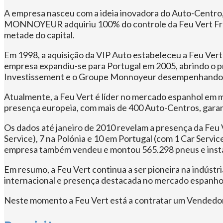
A empresa nasceu com a ideia inovadora do Auto-Centro, 
MONNOYEUR adquiriu 100% do controle da Feu Vert Fra
metade do capital.
Em 1998, a aquisição da VIP Auto estabeleceu a Feu Vert
empresa expandiu-se para Portugal em 2005, abrindo o pr
Investissement e o Groupe Monnoyeur desempenhando pa
Atualmente, a Feu Vert é líder no mercado espanhol em 
presença europeia, com mais de 400 Auto-Centros, garan
Os dados até janeiro de 2010 revelam a presença da Feu 
Service), 7 na Polónia e 10 em Portugal (com 1 Car Servic
empresa também vendeu e montou 565.298 pneus e instalo
Em resumo, a Feu Vert continua a ser pioneira na indúst
internacional e presença destacada no mercado espanhol 
Neste momento a Feu Vert está a contratar um Vendedor(