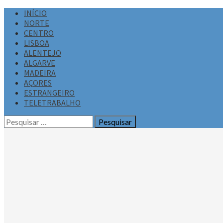
INÍCIO
NORTE
CENTRO
LISBOA
ALENTEJO
ALGARVE
MADEIRA
AÇORES
ESTRANGEIRO
TELETRABALHO