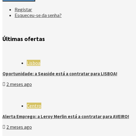
Registar
Esqueceu-se da senha?
Últimas ofertas
Lisboa
Oportunidade: a Seaside está a contratar para LISBOA!
2 meses ago
Centro
Alerta Emprego: a Leroy Merlin está a contratar para AVEIRO!
2 meses ago