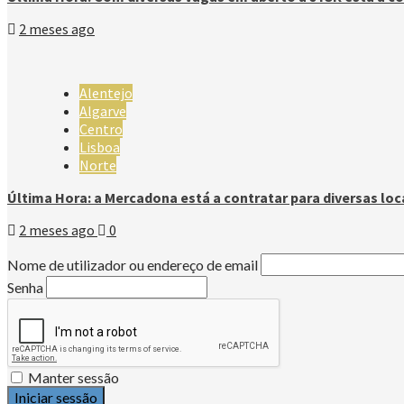
2 meses ago
Alentejo
Algarve
Centro
Lisboa
Norte
Última Hora: a Mercadona está a contratar para diversas loc
2 meses ago
0
Nome de utilizador ou endereço de email
Senha
Manter sessão
Iniciar sessão