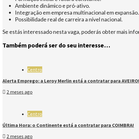
Ambiente dinâmico e pró-ativo.
Integração em empresa multinacional em expansão.
Possibilidade real de carreira a nível nacional.
Se estás interessado nesta vaga, poderás obter mais in
Também poderá ser do seu interesse…
Centro
Alerta Emprego: a Leroy Merlin está a contratar para AVEIRO
2 meses ago
Centro
Última Hora: o Continente está a contratar para COIMBRA!
2 meses ago