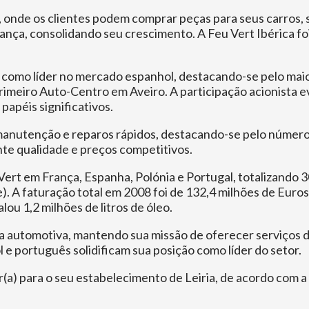
onde os clientes podem comprar peças para seus carros, su
nça, consolidando seu crescimento. A Feu Vert Ibérica
 como líder no mercado espanhol, destacando-se pelo maio
imeiro Auto-Centro em Aveiro. A participação acionista e
péis significativos.
manutenção e reparos rápidos, destacando-se pelo número 
te qualidade e preços competitivos.
Vert em França, Espanha, Polónia e Portugal, totalizando
e). A faturação total em 2008 foi de 132,4 milhões de Euro
u 1,2 milhões de litros de óleo.
ria automotiva, mantendo sua missão de oferecer serviços 
e português solidificam sua posição como líder do setor.
a) para o seu estabelecimento de Leiria, de acordo com a