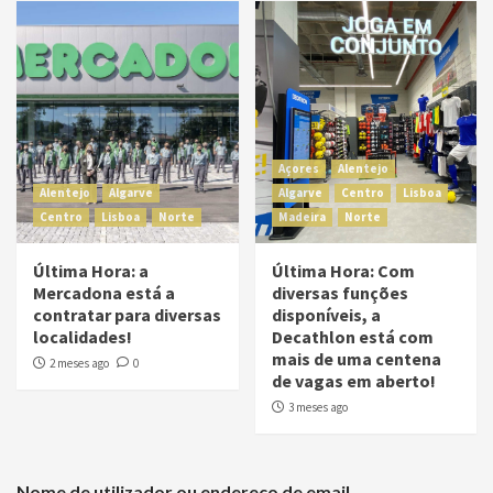
Açores
Alentejo
Alentejo
Algarve
Algarve
Centro
Lisboa
Centro
Lisboa
Norte
Madeira
Norte
Última Hora: a
Última Hora: Com
Mercadona está a
diversas funções
contratar para diversas
disponíveis, a
localidades!
Decathlon está com
mais de uma centena
2 meses ago
0
de vagas em aberto!
3 meses ago
Nome de utilizador ou endereço de email