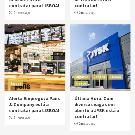
contratar para LISBOA!
contratar!
2 meses ago
2 meses ago
Algarve
Centro
Lisboa
Lisboa
Norte
Alerta Emprego: a Pans
Última Hora: Com
& Company está a
diversas vagas em
contratar para LISBOA!
aberto a JYSK está a
contratar!
2 meses ago
2 meses ago