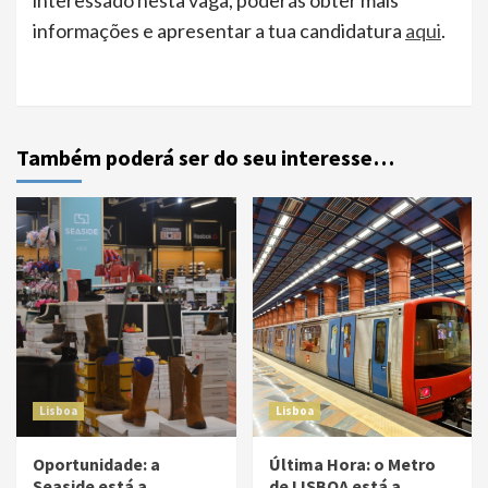
interessado nesta vaga, poderás obter mais
informações e apresentar a tua candidatura
aqui
.
Também poderá ser do seu interesse…
Lisboa
Lisboa
Oportunidade: a
Última Hora: o Metro
Seaside está a
de LISBOA está a