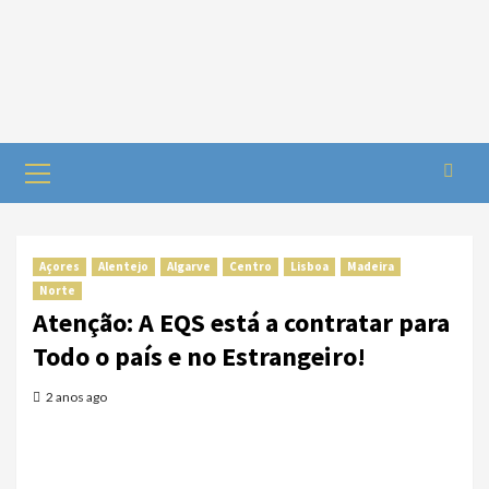
Açores
Alentejo
Algarve
Centro
Lisboa
Madeira
Norte
Atenção: A EQS está a contratar para
Todo o país e no Estrangeiro!
2 anos ago