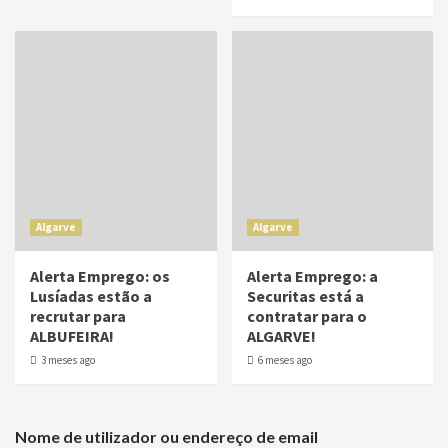
Algarve
Algarve
Alerta Emprego: os
Alerta Emprego: a
Lusíadas estão a
Securitas está a
recrutar para
contratar para o
ALBUFEIRA!
ALGARVE!
3 meses ago
6 meses ago
Nome de utilizador ou endereço de email