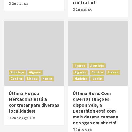
contratar!
2 meses ago
2 meses ago
Açores
Alentejo
Alentejo
Algarve
Algarve
Centro
Lisboa
Centro
Lisboa
Norte
Madeira
Norte
Última Hora: a
Última Hora: Com
Mercadona está a
diversas funções
contratar para diversas
disponíveis, a
localidades!
Decathlon está com
mais de uma centena
2 meses ago
0
de vagas em aberto!
2 meses ago