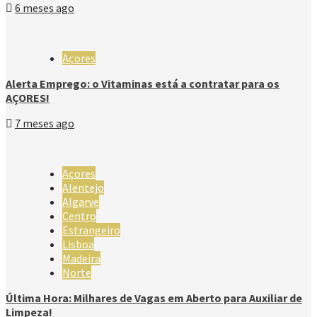
6 meses ago
Açores
Alerta Emprego: o Vitaminas está a contratar para os
AÇORES!
7 meses ago
Açores
Alentejo
Algarve
Centro
Estrangeiro
Lisboa
Madeira
Norte
Última Hora: Milhares de Vagas em Aberto para Auxiliar de
Limpeza!