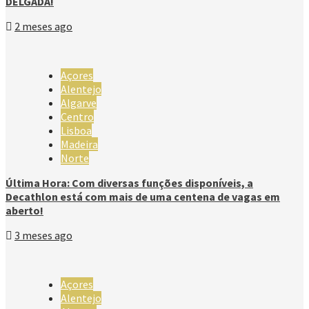
DELGADA!
2 meses ago
Açores
Alentejo
Algarve
Centro
Lisboa
Madeira
Norte
Última Hora: Com diversas funções disponíveis, a
Decathlon está com mais de uma centena de vagas em
aberto!
3 meses ago
Açores
Alentejo