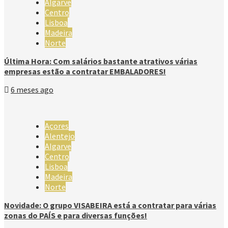
Algarve
Centro
Lisboa
Madeira
Norte
Última Hora: Com salários bastante atrativos várias
empresas estão a contratar EMBALADORES!
6 meses ago
Açores
Alentejo
Algarve
Centro
Lisboa
Madeira
Norte
Novidade: O grupo VISABEIRA está a contratar para várias
zonas do PAÍS e para diversas funções!