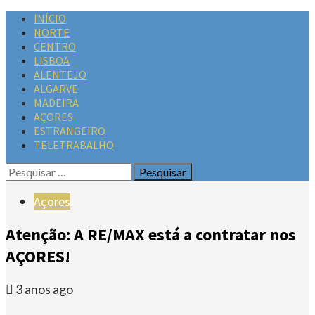
INÍCIO
NORTE
CENTRO
LISBOA
ALENTEJO
ALGARVE
MADEIRA
AÇORES
ESTRANGEIRO
TELETRABALHO
Açores
Atenção: A RE/MAX está a contratar nos
AÇORES!
3 anos ago