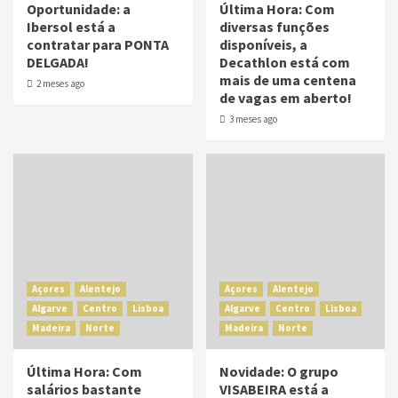
Oportunidade: a
Última Hora: Com
Ibersol está a
diversas funções
contratar para PONTA
disponíveis, a
DELGADA!
Decathlon está com
mais de uma centena
2 meses ago
de vagas em aberto!
3 meses ago
Açores
Alentejo
Açores
Alentejo
Algarve
Centro
Lisboa
Algarve
Centro
Lisboa
Madeira
Norte
Madeira
Norte
Última Hora: Com
Novidade: O grupo
salários bastante
VISABEIRA está a