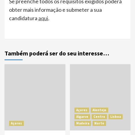
Se preenche todos os requisitos exigidos poderá
obter mais informação e submeter a sua
candidatura
aqui
.
Também poderá ser do seu interesse…
Açores
Alentejo
Algarve
Centro
Lisboa
Açores
Madeira
Norte