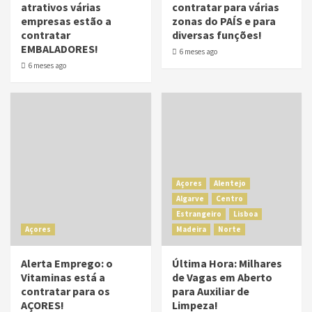
atrativos várias
contratar para várias
empresas estão a
zonas do PAÍS e para
contratar
diversas funções!
EMBALADORES!
6 meses ago
6 meses ago
Açores
Alentejo
Algarve
Centro
Estrangeiro
Lisboa
Açores
Madeira
Norte
Alerta Emprego: o
Última Hora: Milhares
Vitaminas está a
de Vagas em Aberto
contratar para os
para Auxiliar de
AÇORES!
Limpeza!