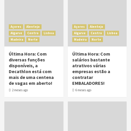
Açores
Alentejo
Açores
Alentejo
Algarve
Centro
Lisboa
Algarve
Centro
Lisboa
Madeira
Norte
Madeira
Norte
Última Hora: Com
Última Hora: Com
diversas funções
salários bastante
disponíveis, a
atrativos várias
Decathlon está com
empresas estão a
mais de uma centena
contratar
de vagas em aberto!
EMBALADORES!
2 meses ago
6 meses ago