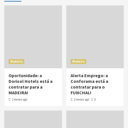
Madeira
Madeira
Oportunidade: a
Alerta Emprego: a
Dorisol Hotels está a
Conforama está a
contratar para a
contratar para o
MADEIRA!
FUNCHAL!
2 meses ago
2 meses ago
0