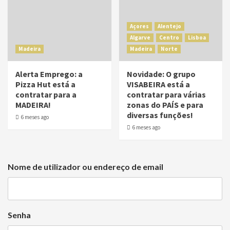
Açores
Alentejo
Algarve
Centro
Lisboa
Madeira
Madeira
Norte
Alerta Emprego: a
Novidade: O grupo
Pizza Hut está a
VISABEIRA está a
contratar para a
contratar para várias
MADEIRA!
zonas do PAÍS e para
diversas funções!
6 meses ago
6 meses ago
Nome de utilizador ou endereço de email
Senha