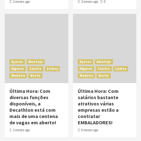
2 meses ago
2 meses ago
0
Açores
Alentejo
Açores
Alentejo
Algarve
Centro
Lisboa
Algarve
Centro
Lisboa
Madeira
Norte
Madeira
Norte
Última Hora: Com
Última Hora: Com
diversas funções
salários bastante
disponíveis, a
atrativos várias
Decathlon está com
empresas estão a
mais de uma centena
contratar
de vagas em aberto!
EMBALADORES!
2 meses ago
6 meses ago