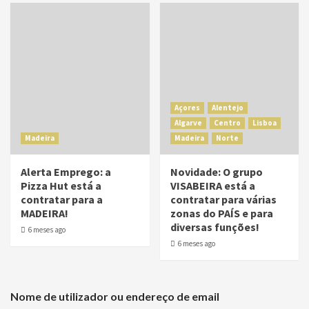
Açores
Alentejo
Algarve
Centro
Lisboa
Madeira
Madeira
Norte
Alerta Emprego: a
Novidade: O grupo
Pizza Hut está a
VISABEIRA está a
contratar para a
contratar para várias
MADEIRA!
zonas do PAÍS e para
diversas funções!
6 meses ago
6 meses ago
Nome de utilizador ou endereço de email