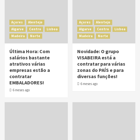
Açores
Alentejo
Açores
Alentejo
Algarve
Centro
Lisboa
Algarve
Centro
Lisboa
Madeira
Norte
Madeira
Norte
Última Hora: Com
Novidade: O grupo
salários bastante
VISABEIRA está a
atrativos várias
contratar para várias
empresas estão a
zonas do PAÍS e para
contratar
diversas funções!
EMBALADORES!
6 meses ago
6 meses ago