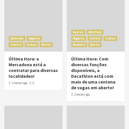
Açores
Alentejo
Alentejo
Algarve
Algarve
Centro
Lisboa
Centro
Lisboa
Norte
Madeira
Norte
Última Hora: a
Última Hora: Com
Mercadona está a
diversas funções
contratar para diversas
disponíveis, a
localidades!
Decathlon está com
mais de uma centena
2 meses ago
0
de vagas em aberto!
2 meses ago