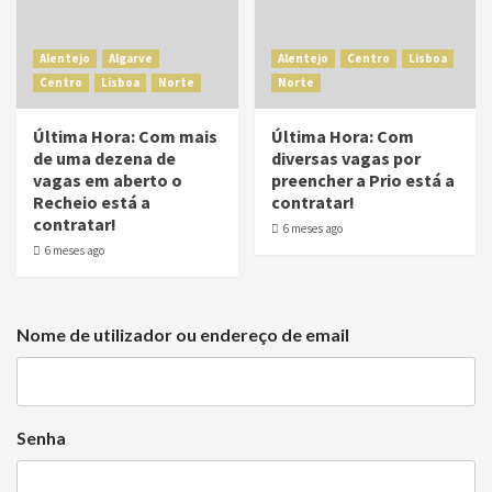
Alentejo
Algarve
Alentejo
Centro
Lisboa
Centro
Lisboa
Norte
Norte
Última Hora: Com mais
Última Hora: Com
de uma dezena de
diversas vagas por
vagas em aberto o
preencher a Prio está a
Recheio está a
contratar!
contratar!
6 meses ago
6 meses ago
Nome de utilizador ou endereço de email
Senha