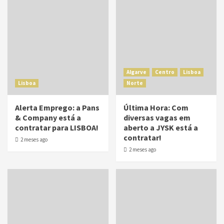
Algarve
Centro
Lisboa
Lisboa
Norte
Alerta Emprego: a Pans
Última Hora: Com
& Company está a
diversas vagas em
contratar para LISBOA!
aberto a JYSK está a
contratar!
2 meses ago
2 meses ago