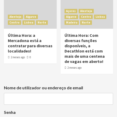
Açores
Alentejo
Alentejo
Algarve
Algarve
Centro
Lisboa
Centro
Lisboa
Norte
Madeira
Norte
Última Hora: a
Última Hora: Com
Mercadona está a
diversas funções
contratar para diversas
disponíveis, a
localidades!
Decathlon está com
mais de uma centena
2 meses ago
0
de vagas em aberto!
2 meses ago
Nome de utilizador ou endereço de email
Senha