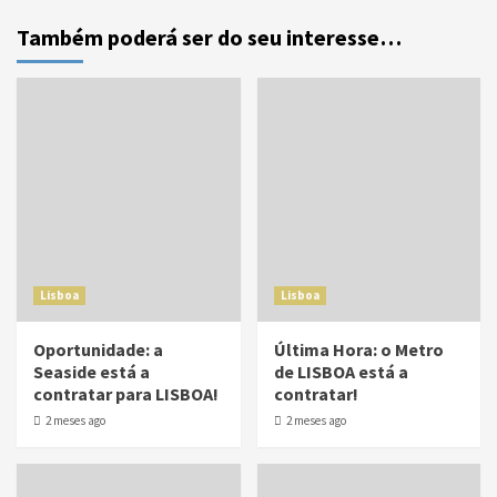
Também poderá ser do seu interesse…
Lisboa
Lisboa
Oportunidade: a
Última Hora: o Metro
Seaside está a
de LISBOA está a
contratar para LISBOA!
contratar!
2 meses ago
2 meses ago