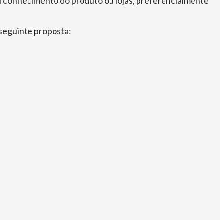
eu conhecimento do produto ou lojas, preferencialmente
 seguinte proposta: