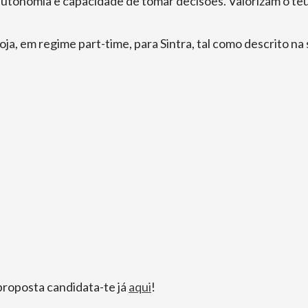
 autonomia e capacidade de tomar decisões. Valorizam o t
ja, em regime part-time, para Sintra, tal como descrito na
 proposta candidata-te já
aqui
!