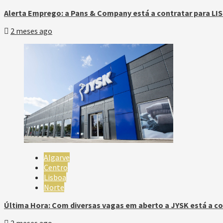
Alerta Emprego: a Pans & Company está a contratar para LI
2 meses ago
Algarve
Centro
Lisboa
Norte
Última Hora: Com diversas vagas em aberto a JYSK está a co
2 meses ago