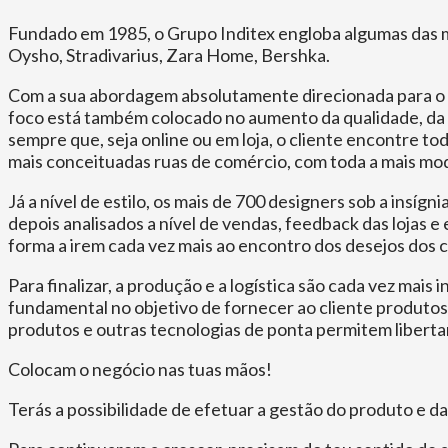
Fundado em 1985, o Grupo Inditex engloba algumas das mai
Oysho, Stradivarius, Zara Home, Bershka.
Com a sua abordagem absolutamente direcionada para o c
foco está também colocado no aumento da qualidade, da e
sempre que, seja online ou em loja, o cliente encontre to
mais conceituadas ruas de comércio, com toda a mais mod
Já a nível de estilo, os mais de 700 designers sob a insíg
depois analisados a nível de vendas, feedback das lojas 
forma a irem cada vez mais ao encontro dos desejos dos c
Para finalizar, a produção e a logística são cada vez mai
fundamental no objetivo de fornecer ao cliente produtos 
produtos e outras tecnologias de ponta permitem libertar 
Colocam o negócio nas tuas mãos!
Terás a possibilidade de efetuar a gestão do produto e da