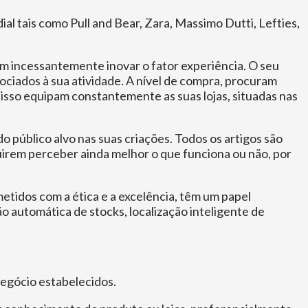
l tais como Pull and Bear, Zara, Massimo Dutti, Lefties,
 incessantemente inovar o fator experiência. O seu
ociados à sua atividade. A nível de compra, procuram
a isso equipam constantemente as suas lojas, situadas nas
 do público alvo nas suas criações. Todos os artigos são
guirem perceber ainda melhor o que funciona ou não, por
metidos com a ética e a excelência, têm um papel
o automática de stocks, localização inteligente de
 negócio estabelecidos.