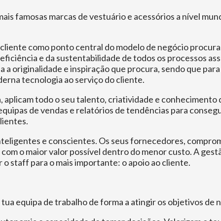
s famosas marcas de vestuário e acessórios a nível mundia
liente como ponto central do modelo de negócio procuram
ficiência e da sustentabilidade de todos os processos ass
da a originalidade e inspiração que procura, sendo que par
erna tecnologia ao serviço do cliente.
nia, aplicam todo o seu talento, criatividade e conhecimento
e equipas de vendas e relatórios de tendências para conse
lientes.
s inteligentes e conscientes. Os seus fornecedores, compro
com o maior valor possível dentro do menor custo. A gestã
o staff para o mais importante: o apoio ao cliente.
 tua equipa de trabalho de forma a atingir os objetivos de