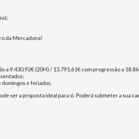
sa);
tro da Mercadona!
ão a 9.430,92€ (20H) / 13.791,61€ com progressão a 18.8
resentados;
e domingos e feriados.
de ser a proposta ideal para si. Poderá submeter a sua c