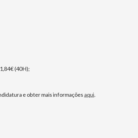
61,84€ (40H);
andidatura e obter mais informações
aqui
.