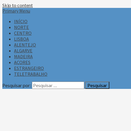
Skip to content
Primary Menu
INÍCIO
NORTE
CENTRO
LISBOA
ALENTEJO
ALGARVE
MADEIRA
AÇORES
ESTRANGEIRO
TELETRABALHO
Pesquisar por: