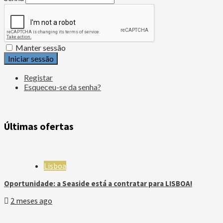
Manter sessão
Iniciar sessão
Registar
Esqueceu-se da senha?
Últimas ofertas
Lisboa
Oportunidade: a Seaside está a contratar para LISBOA!
2 meses ago