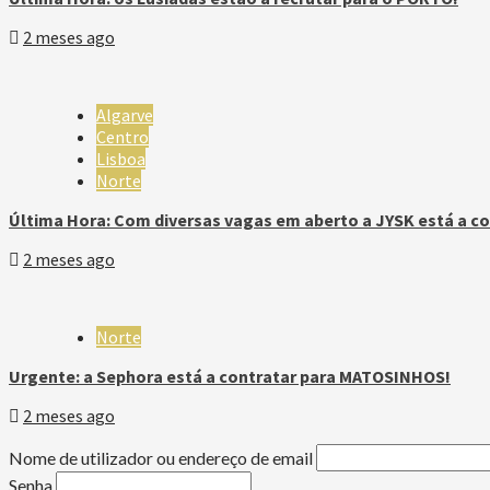
2 meses ago
Algarve
Centro
Lisboa
Norte
Última Hora: Com diversas vagas em aberto a JYSK está a co
2 meses ago
Norte
Urgente: a Sephora está a contratar para MATOSINHOS!
2 meses ago
Nome de utilizador ou endereço de email
Senha