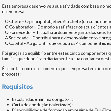
Esta empresa desenvolve a sua atividade com base no mod
da empresa:
O Chefe – O principal objetivo é o chefe (ou como quem d
O Colaborador – De modo a satisfazer os seus clientes a
O Fornecedor – Trabalha arduamente junto dos seus forn
A Sociedade – Contribui para o desenvolvimento e progr
O Capital – Ao garantir que os outros 4 componentes est
Foi graças ao equilíbrio entre estes cinco componentes 
famílias que depositam diariamente a sua confiança nest
É a contar com o crescimento que a empresa tem tido nos 
proposta:
Requisitos
Escolaridade mínima obrigatória;
Carta de condução (valorizado);
Disponibilidade de formação em regime de Full-Tim