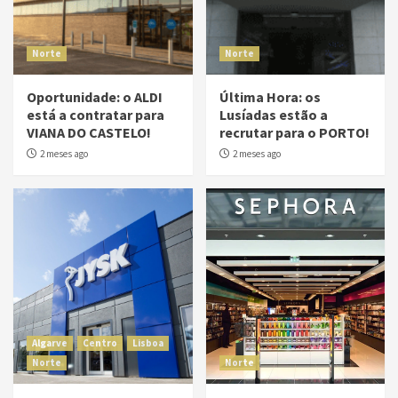
Norte
Norte
Oportunidade: o ALDI
Última Hora: os
está a contratar para
Lusíadas estão a
VIANA DO CASTELO!
recrutar para o PORTO!
2 meses ago
2 meses ago
Algarve
Centro
Lisboa
Norte
Norte