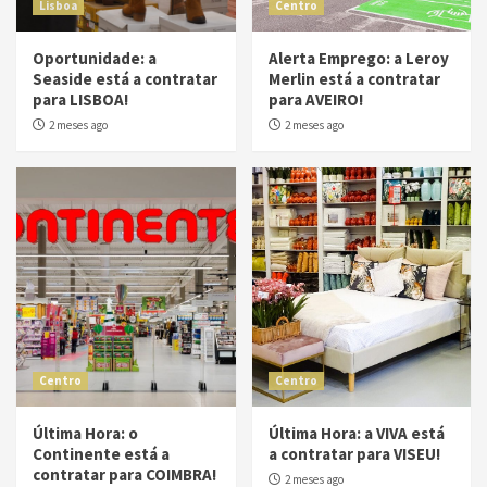
Lisboa
Centro
Oportunidade: a
Alerta Emprego: a Leroy
Seaside está a contratar
Merlin está a contratar
para LISBOA!
para AVEIRO!
2 meses ago
2 meses ago
Centro
Centro
Última Hora: o
Última Hora: a VIVA está
Continente está a
a contratar para VISEU!
contratar para COIMBRA!
2 meses ago