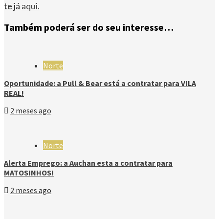
te já
aqui
.
Também poderá ser do seu interesse…
Norte
Oportunidade: a Pull & Bear está a contratar para VILA
REAL!
2 meses ago
Norte
Alerta Emprego: a Auchan esta a contratar para
MATOSINHOS!
2 meses ago