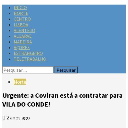
INÍCIO
NORTE
CENTRO
LISBOA
ALENTEJO
ALGARVE
MADEIRA
AÇORES
ESTRANGEIRO
TELETRABALHO
Norte
Urgente: a Coviran está a contratar para
VILA DO CONDE!
2 anos ago