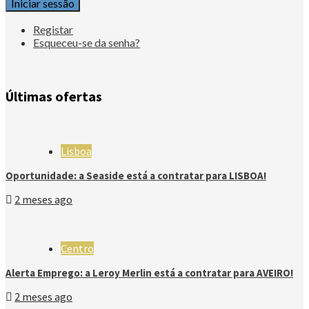
Iniciar sessão
Registar
Esqueceu-se da senha?
Últimas ofertas
Lisboa
Oportunidade: a Seaside está a contratar para LISBOA!
2 meses ago
Centro
Alerta Emprego: a Leroy Merlin está a contratar para AVEIRO!
2 meses ago