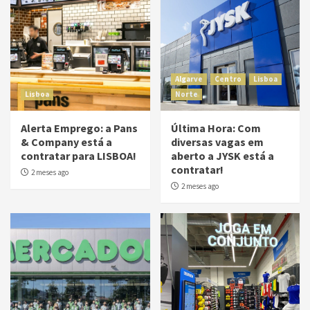
Algarve
Centro
Lisboa
Lisboa
Norte
Alerta Emprego: a Pans
Última Hora: Com
& Company está a
diversas vagas em
contratar para LISBOA!
aberto a JYSK está a
contratar!
2 meses ago
2 meses ago