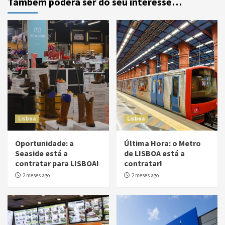
Também poderá ser do seu interesse…
Lisboa
Lisboa
Oportunidade: a
Última Hora: o Metro
Seaside está a
de LISBOA está a
contratar para LISBOA!
contratar!
2 meses ago
2 meses ago