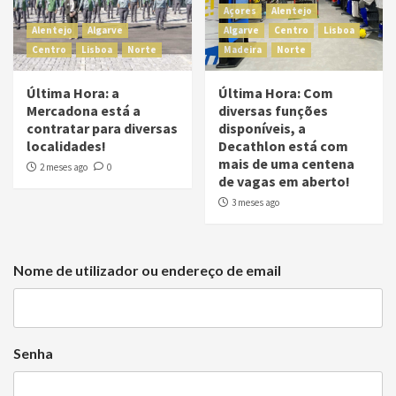
Açores
Alentejo
Alentejo
Algarve
Algarve
Centro
Lisboa
Centro
Lisboa
Norte
Madeira
Norte
Última Hora: a
Última Hora: Com
Mercadona está a
diversas funções
contratar para diversas
disponíveis, a
localidades!
Decathlon está com
mais de uma centena
2 meses ago
0
de vagas em aberto!
3 meses ago
Nome de utilizador ou endereço de email
Senha