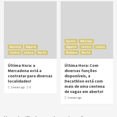
Açores
Alentejo
Alentejo
Algarve
Algarve
Centro
Lisboa
Centro
Lisboa
Norte
Madeira
Norte
Última Hora: a
Última Hora: Com
Mercadona está a
diversas funções
contratar para diversas
disponíveis, a
localidades!
Decathlon está com
mais de uma centena
2 meses ago
0
de vagas em aberto!
2 meses ago