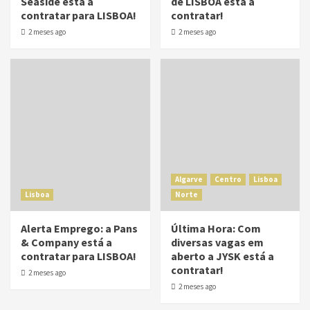
Seaside está a
de LISBOA está a
contratar para LISBOA!
contratar!
2 meses ago
2 meses ago
Algarve
Centro
Lisboa
Lisboa
Norte
Alerta Emprego: a Pans
Última Hora: Com
& Company está a
diversas vagas em
contratar para LISBOA!
aberto a JYSK está a
contratar!
2 meses ago
2 meses ago