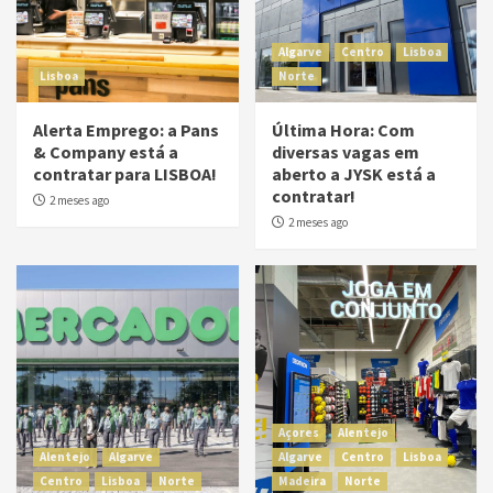
Algarve
Centro
Lisboa
Lisboa
Norte
Alerta Emprego: a Pans
Última Hora: Com
& Company está a
diversas vagas em
contratar para LISBOA!
aberto a JYSK está a
contratar!
2 meses ago
2 meses ago
Açores
Alentejo
Alentejo
Algarve
Algarve
Centro
Lisboa
Centro
Lisboa
Norte
Madeira
Norte