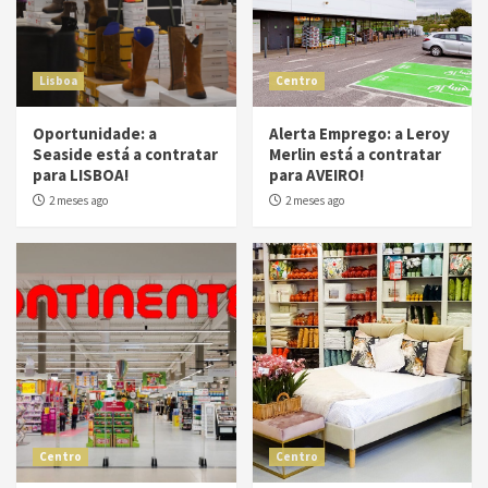
Lisboa
Centro
Oportunidade: a
Alerta Emprego: a Leroy
Seaside está a contratar
Merlin está a contratar
para LISBOA!
para AVEIRO!
2 meses ago
2 meses ago
Centro
Centro