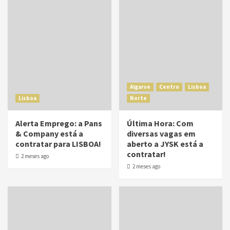
Algarve
Centro
Lisboa
Lisboa
Norte
Alerta Emprego: a Pans
Última Hora: Com
& Company está a
diversas vagas em
contratar para LISBOA!
aberto a JYSK está a
contratar!
2 meses ago
2 meses ago