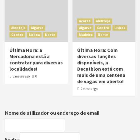
Açores
Alentejo
Alentejo
Algarve
Algarve
Centro
Lisboa
Centro
Lisboa
Norte
Madeira
Norte
Última Hora: a
Última Hora: Com
Mercadona está a
diversas funções
contratar para diversas
disponíveis, a
localidades!
Decathlon está com
mais de uma centena
2 meses ago
0
de vagas em aberto!
2 meses ago
Nome de utilizador ou endereço de email
Senha