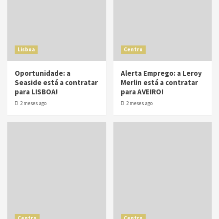
Lisboa
Centro
Oportunidade: a
Alerta Emprego: a Leroy
Seaside está a contratar
Merlin está a contratar
para LISBOA!
para AVEIRO!
2 meses ago
2 meses ago
Centro
Centro