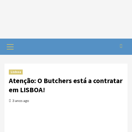
Skip
to
content
Primary
Menu
Lisboa
Atenção: O Butchers está a contratar
em LISBOA!
3 anos ago