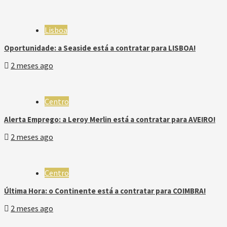
Lisboa
Oportunidade: a Seaside está a contratar para LISBOA!
2 meses ago
Centro
Alerta Emprego: a Leroy Merlin está a contratar para AVEIRO!
2 meses ago
Centro
Última Hora: o Continente está a contratar para COIMBRA!
2 meses ago