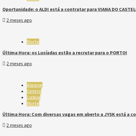
Oportunidade: o ALDI está a contratar para VIANA DO CASTEL
2 meses ago
Norte
Última Hora: os Lusíadas estão a recrutar para o PORTO!
2 meses ago
Algarve
Centro
Lisboa
Norte
Última Hora: Com diversas vagas em aberto a JYSK está a co
2 meses ago