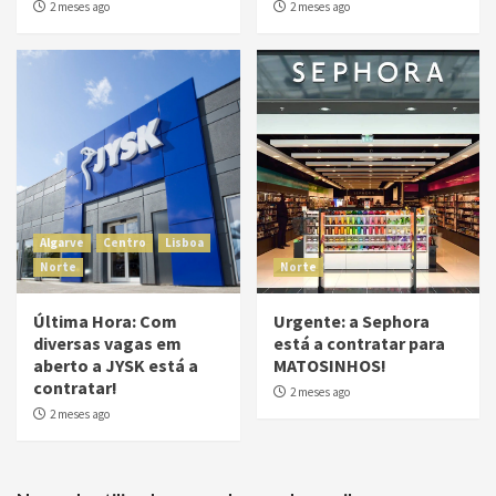
2 meses ago
2 meses ago
Algarve
Centro
Lisboa
Norte
Norte
Última Hora: Com
Urgente: a Sephora
diversas vagas em
está a contratar para
aberto a JYSK está a
MATOSINHOS!
contratar!
2 meses ago
2 meses ago