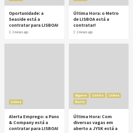
Oportunidade: a
Última Hora: o Metro
Seaside está a
de LISBOA está a
contratar para LISBOA!
contratar!
2 meses ago
2 meses ago
Algarve
Centro
Lisboa
Lisboa
Norte
Alerta Emprego: a Pans
Última Hora: Com
& Company está a
diversas vagas em
contratar para LISBOA!
aberto a JYSK está a