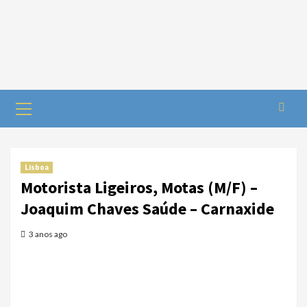
Skip
to
content
Primary
Menu
Lisboa
Motorista Ligeiros, Motas (M/F) –
Joaquim Chaves Saúde – Carnaxide
3 anos ago