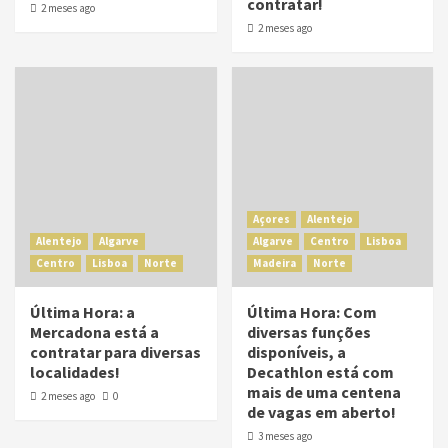
contratar!
2 meses ago
2 meses ago
Açores
Alentejo
Alentejo
Algarve
Algarve
Centro
Lisboa
Centro
Lisboa
Norte
Madeira
Norte
Última Hora: a
Última Hora: Com
Mercadona está a
diversas funções
contratar para diversas
disponíveis, a
localidades!
Decathlon está com
mais de uma centena
2 meses ago
0
de vagas em aberto!
3 meses ago