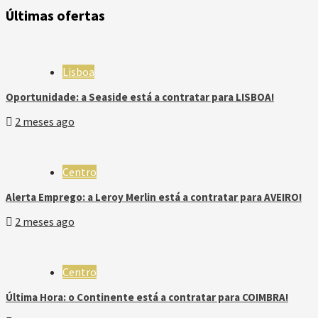
Últimas ofertas
Lisboa
Oportunidade: a Seaside está a contratar para LISBOA!
2 meses ago
Centro
Alerta Emprego: a Leroy Merlin está a contratar para AVEIRO!
2 meses ago
Centro
Última Hora: o Continente está a contratar para COIMBRA!