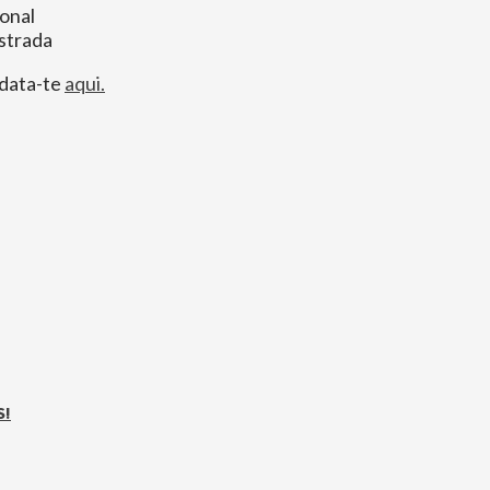
onal
strada
idata-te
aqui.
S!