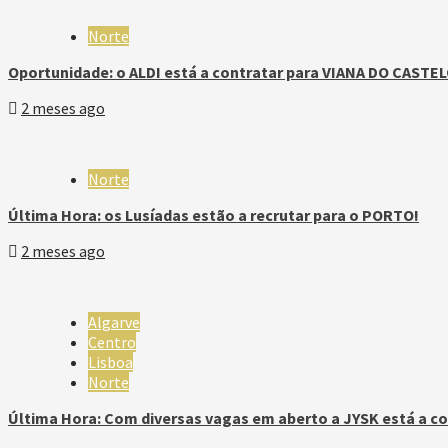
Norte
Oportunidade: o ALDI está a contratar para VIANA DO CASTEL
2 meses ago
Norte
Última Hora: os Lusíadas estão a recrutar para o PORTO!
2 meses ago
Algarve
Centro
Lisboa
Norte
Última Hora: Com diversas vagas em aberto a JYSK está a co