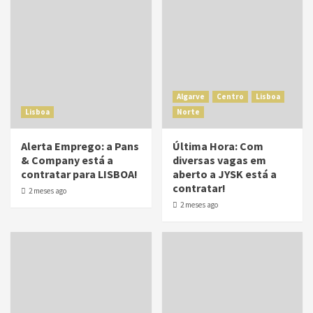
Algarve
Centro
Lisboa
Lisboa
Norte
Alerta Emprego: a Pans
Última Hora: Com
& Company está a
diversas vagas em
contratar para LISBOA!
aberto a JYSK está a
contratar!
2 meses ago
2 meses ago