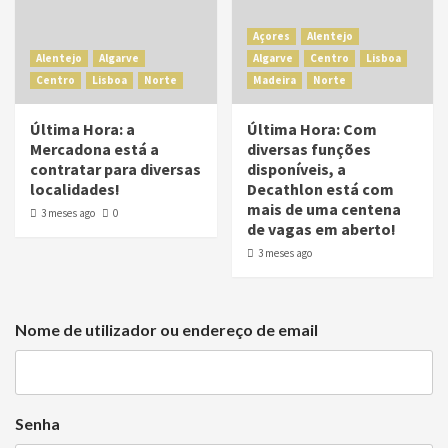
Açores
Alentejo
Alentejo
Algarve
Algarve
Centro
Lisboa
Centro
Lisboa
Norte
Madeira
Norte
Última Hora: a
Última Hora: Com
Mercadona está a
diversas funções
contratar para diversas
disponíveis, a
localidades!
Decathlon está com
mais de uma centena
3 meses ago
0
de vagas em aberto!
3 meses ago
Nome de utilizador ou endereço de email
Senha