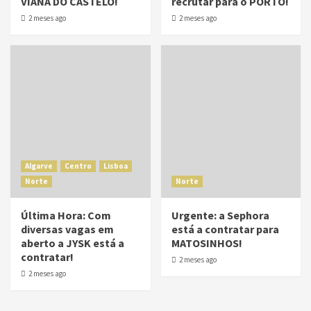
VIANA DO CASTELO!
recrutar para o PORTO!
2 meses ago
2 meses ago
Algarve
Centro
Lisboa
Norte
Norte
Última Hora: Com
Urgente: a Sephora
diversas vagas em
está a contratar para
aberto a JYSK está a
MATOSINHOS!
contratar!
2 meses ago
2 meses ago