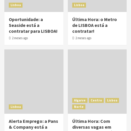
Lisboa
Lisboa
Oportunidade: a
Última Hora: o Metro
Seaside está a
de LISBOA está a
contratar para LISBOA!
contratar!
2 meses ago
2 meses ago
Algarve
Centro
Lisboa
Lisboa
Norte
Alerta Emprego: a Pans
Última Hora: Com
& Company está a
diversas vagas em