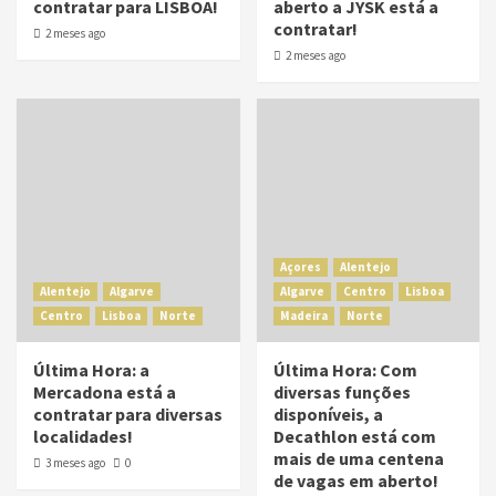
contratar para LISBOA!
aberto a JYSK está a
contratar!
2 meses ago
2 meses ago
Açores
Alentejo
Alentejo
Algarve
Algarve
Centro
Lisboa
Centro
Lisboa
Norte
Madeira
Norte
Última Hora: a
Última Hora: Com
Mercadona está a
diversas funções
contratar para diversas
disponíveis, a
localidades!
Decathlon está com
mais de uma centena
3 meses ago
0
de vagas em aberto!