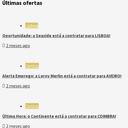
Últimas ofertas
Lisboa
Oportunidade: a Seaside está a contratar para LISBOA!
2 meses ago
Centro
Alerta Emprego: a Leroy Merlin está a contratar para AVEIRO!
2 meses ago
Centro
Última Hora: o Continente está a contratar para COIMBRA!
2 meses ago