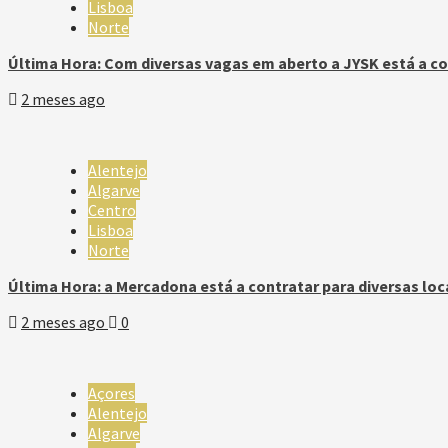
Lisboa
Norte
Última Hora: Com diversas vagas em aberto a JYSK está a co
2 meses ago
Alentejo
Algarve
Centro
Lisboa
Norte
Última Hora: a Mercadona está a contratar para diversas loc
2 meses ago
0
Açores
Alentejo
Algarve