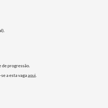
l).
e de progressão.
-se a esta vaga
aqui
.