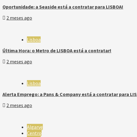
Oportunidade: a Seaside está a contratar para LISBOA!
2 meses ago
Lisboa
Última Hora: o Metro de LISBOA está a contratar!
2 meses ago
Lisboa
Alerta Emprego: a Pans & Company está a contratar para LI
2 meses ago
Algarve
Centro