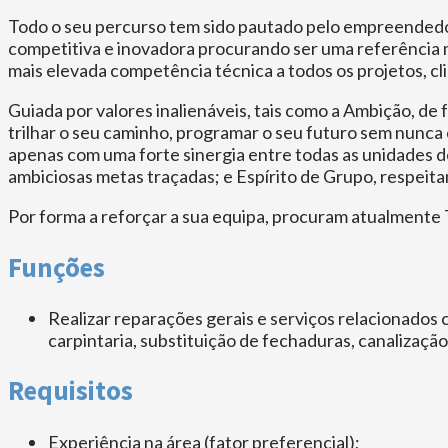
Todo o seu percurso tem sido pautado pelo empreendedori
competitiva e inovadora procurando ser uma referência m
mais elevada competência técnica a todos os projetos, c
Guiada por valores inalienáveis, tais como a Ambição, de
trilhar o seu caminho, programar o seu futuro sem nunca 
apenas com uma forte sinergia entre todas as unidades de
ambiciosas metas traçadas; e Espírito de Grupo, respeita
Por forma a reforçar a sua equipa, procuram atualmente T
Funções
Realizar reparações gerais e serviços relacionados 
carpintaria, substituição de fechaduras, canalização
Requisitos
Experiência na área (fator preferencial);