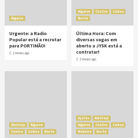
Algarve
Centro
Lisboa
Algarve
Norte
Urgente: a Radio
Última Hora: Com
Popular está a recrutar
diversas vagas em
para PORTIMÃO!
aberto a JYSK está a
contratar!
2 meses ago
2 meses ago
Açores
Alentejo
Alentejo
Algarve
Algarve
Centro
Lisboa
Centro
Lisboa
Norte
Madeira
Norte