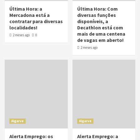
Última Hora: a
Última Hora: Com
Mercadona está a
diversas funções
contratar para diversas
disponíveis, a
localidades!
Decathlon está com
mais de uma centena
2 meses ago
0
de vagas em aberto!
2 meses ago
Algarve
Algarve
Alerta Emprego: os
Alerta Emprego: a