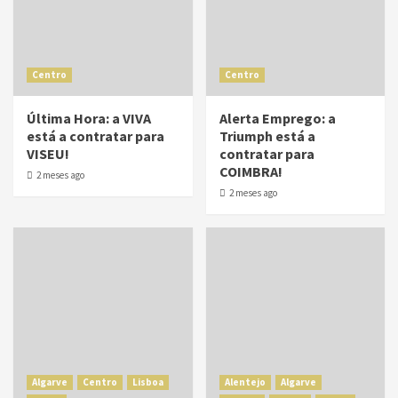
Centro
Centro
Última Hora: a VIVA
Alerta Emprego: a
está a contratar para
Triumph está a
VISEU!
contratar para
COIMBRA!
2 meses ago
2 meses ago
Algarve
Centro
Lisboa
Alentejo
Algarve