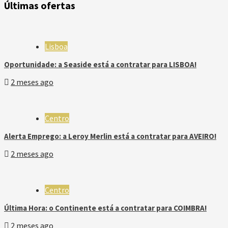
Últimas ofertas
Lisboa
Oportunidade: a Seaside está a contratar para LISBOA!
2 meses ago
Centro
Alerta Emprego: a Leroy Merlin está a contratar para AVEIRO!
2 meses ago
Centro
Última Hora: o Continente está a contratar para COIMBRA!
2 meses ago