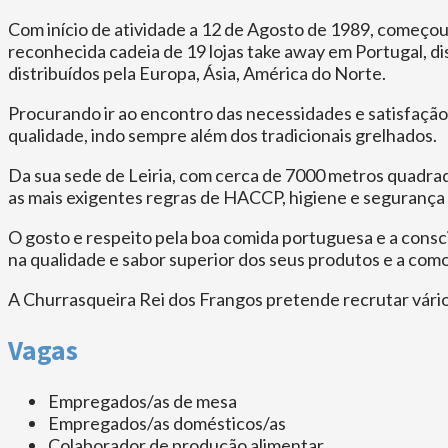
Com início de atividade a 12 de Agosto de 1989, começou
reconhecida cadeia de 19 lojas take away em Portugal, d
distribuídos pela Europa, Ásia, América do Norte.
Procurando ir ao encontro das necessidades e satisfação 
qualidade, indo sempre além dos tradicionais grelhados.
Da sua sede de Leiria, com cerca de 7000 metros quadra
as mais exigentes regras de HACCP, higiene e segurança a
O gosto e respeito pela boa comida portuguesa e a consc
na qualidade e sabor superior dos seus produtos e a como
A Churrasqueira Rei dos Frangos pretende recrutar vários
Vagas
Empregados/as de mesa
Empregados/as domésticos/as
Colaborador de produção alimentar