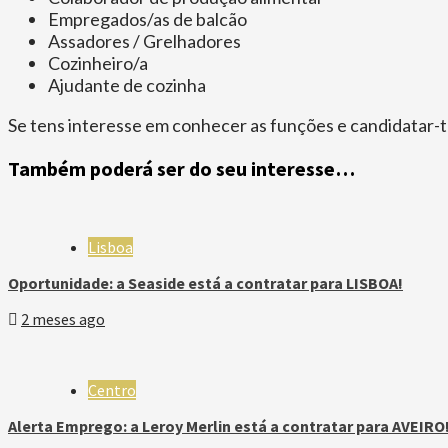
Empregados/as de balcão
Assadores / Grelhadores
Cozinheiro/a
Ajudante de cozinha
Se tens interesse em conhecer as funções e candidatar-te
Também poderá ser do seu interesse…
Lisboa
Oportunidade: a Seaside está a contratar para LISBOA!
2 meses ago
Centro
Alerta Emprego: a Leroy Merlin está a contratar para AVEIRO