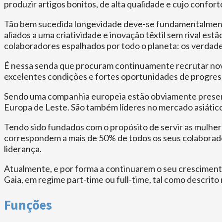
produzir artigos bonitos, de alta qualidade e cujo confo
Tão bem sucedida longevidade deve-se fundamentalmente
aliados a uma criatividade e inovação têxtil sem rival e
colaboradores espalhados por todo o planeta: os verdade
É nessa senda que procuram continuamente recrutar novos
excelentes condições e fortes oportunidades de progres
Sendo uma companhia europeia estão obviamente presen
Europa de Leste. São também líderes no mercado asiático
Tendo sido fundados com o propósito de servir as mulher
correspondem a mais de 50% de todos os seus colaborad
liderança.
Atualmente, e por forma a continuarem o seu cresciment
Gaia, em regime part-time ou full-time, tal como descrito
Funções