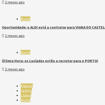
2 meses ago
Norte
Oportunidade: o ALDI está a contratar para VIANA DO CASTEL
2 meses ago
Norte
Última Hora: os Lusíadas estão a recrutar para o PORTO!
2 meses ago
Algarve
Centro
Lisboa
Norte