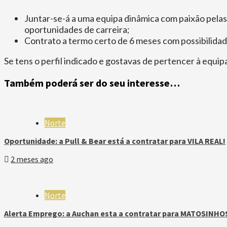
Juntar-se-á a uma equipa dinâmica com paixão pelas 
oportunidades de carreira;
Contrato a termo certo de 6 meses com possibilida
Se tens o perfil indicado e gostavas de pertencer à equ
Também poderá ser do seu interesse…
Norte
Oportunidade: a Pull & Bear está a contratar para VILA REAL!
2 meses ago
Norte
Alerta Emprego: a Auchan esta a contratar para MATOSINHO