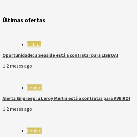
Últimas ofertas
Lisboa
Oportunidade: a Seaside está a contratar para LISBOA!
2 meses ago
Centro
Alerta Emprego: a Leroy Merlin está a contratar para AVEIRO!
2 meses ago
Centro