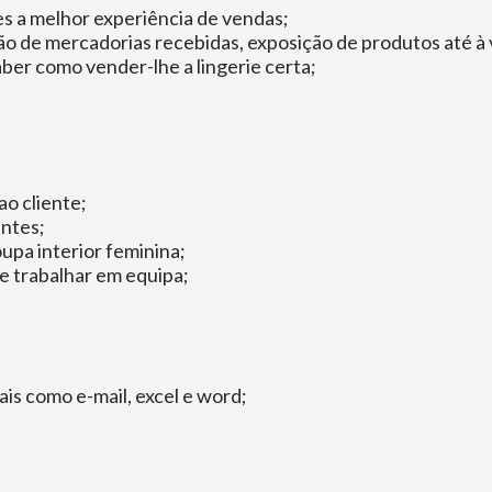
hes a melhor experiência de vendas;
stão de mercadorias recebidas, exposição de produtos até 
aber como vender-lhe a lingerie certa;
ao cliente;
entes;
upa interior feminina;
e trabalhar em equipa;
is como e-mail, excel e word;