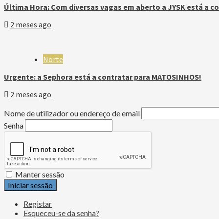
Última Hora: Com diversas vagas em aberto a JYSK está a co
2 meses ago
Norte
Urgente: a Sephora está a contratar para MATOSINHOS!
2 meses ago
Nome de utilizador ou endereço de email
Senha
Manter sessão
Iniciar sessão
Registar
Esqueceu-se da senha?