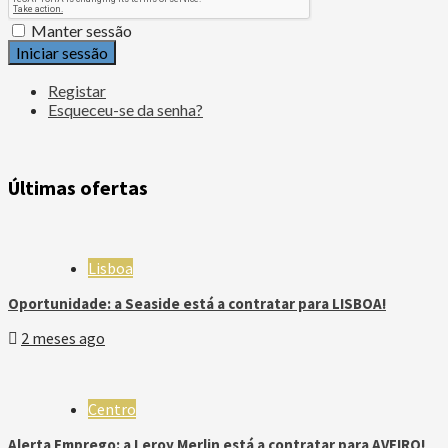
Manter sessão
Iniciar sessão
Registar
Esqueceu-se da senha?
Últimas ofertas
Lisboa
Oportunidade: a Seaside está a contratar para LISBOA!
2 meses ago
Centro
Alerta Emprego: a Leroy Merlin está a contratar para AVEIRO!