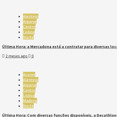
Alentejo
Algarve
Centro
Lisboa
Norte
Última Hora: a Mercadona está a contratar para diversas loc
2 meses ago
0
Açores
Alentejo
Algarve
Centro
Lisboa
Madeira
Norte
Última Hora: Com diversas funções disponíveis, a Decathlo