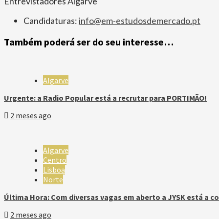
Entrevistadores Algarve
Candidaturas:
info@em-estudosdemercado.pt
Também poderá ser do seu interesse…
Algarve
Urgente: a Radio Popular está a recrutar para PORTIMÃO!
2 meses ago
Algarve
Centro
Lisboa
Norte
Última Hora: Com diversas vagas em aberto a JYSK está a co
2 meses ago