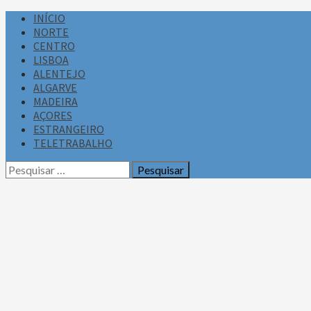
Skip
Primary
INÍCIO
to
Menu
NORTE
content
CENTRO
LISBOA
ALENTEJO
ALGARVE
MADEIRA
AÇORES
ESTRANGEIRO
TELETRABALHO
Pesquisar
por: