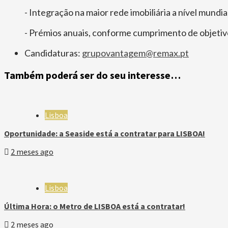
- Integração na maior rede imobiliária a nível mundia
- Prémios anuais, conforme cumprimento de objetiv
Candidaturas:
grupovantagem@remax.pt
Também poderá ser do seu interesse…
Lisboa
Oportunidade: a Seaside está a contratar para LISBOA!
2 meses ago
Lisboa
Última Hora: o Metro de LISBOA está a contratar!
2 meses ago