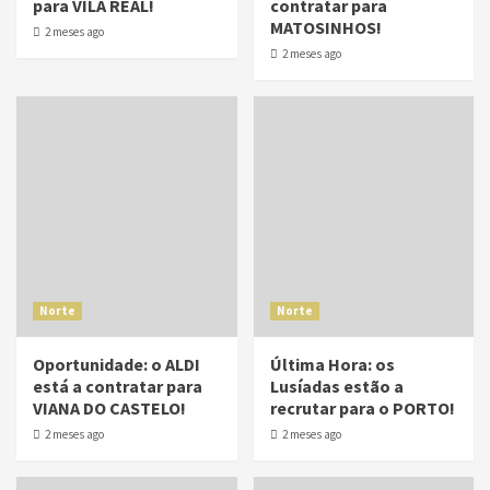
para VILA REAL!
contratar para
MATOSINHOS!
2 meses ago
2 meses ago
Norte
Norte
Oportunidade: o ALDI
Última Hora: os
está a contratar para
Lusíadas estão a
VIANA DO CASTELO!
recrutar para o PORTO!
2 meses ago
2 meses ago