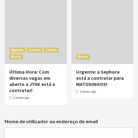
Algarve
Centro
Lisboa
Norte
Norte
Última Hora: Com
Urgente: a Sephora
diversas vagas em
está a contratar para
aberto a JYSK está a
MATOSINHOS!
contratar!
3 meses ago
2 meses ago
Nome de utilizador ou endereço de email