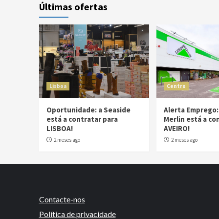
Últimas ofertas
Lisboa
Centro
Oportunidade: a Seaside
Alerta Emprego:
está a contratar para
Merlin está a co
LISBOA!
AVEIRO!
2 meses ago
2 meses ago
Contacte-nos
Política de privacidade