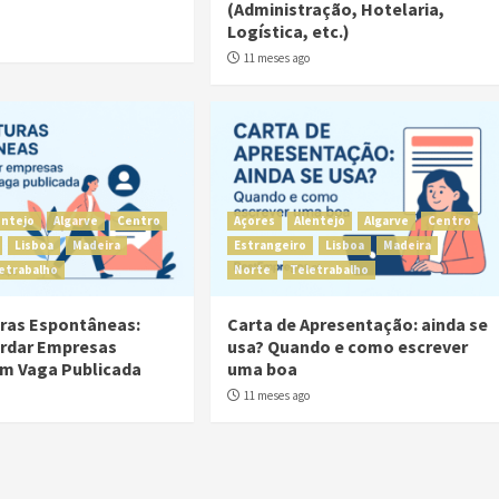
a
(Administração, Hotelaria,
Logística, etc.)
11 meses ago
entejo
Algarve
Centro
Açores
Alentejo
Algarve
Centro
Lisboa
Madeira
Estrangeiro
Lisboa
Madeira
etrabalho
Norte
Teletrabalho
ras Espontâneas:
Carta de Apresentação: ainda se
rdar Empresas
usa? Quando e como escrever
m Vaga Publicada
uma boa
11 meses ago