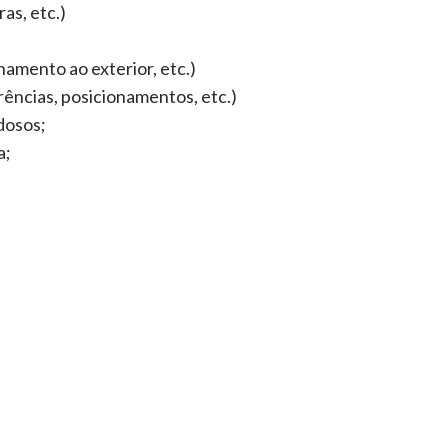
as, etc.)
amento ao exterior, etc.)
rências, posicionamentos, etc.)
dosos;
a;