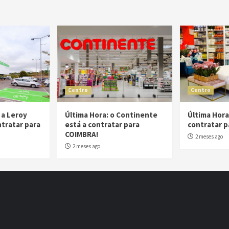
Centro
Centro
 a Leroy
Última Hora: o Continente
Última Hora:
ntratar para
está a contratar para
contratar p
COIMBRA!
2 meses ago
2 meses ago