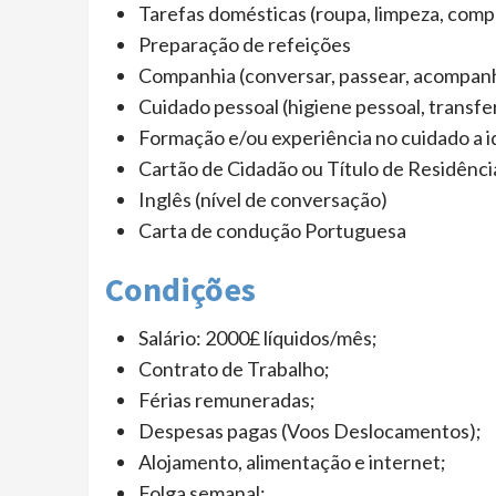
Tarefas domésticas (roupa, limpeza, compr
Preparação de refeições
Companhia (conversar, passear, acompanh
Cuidado pessoal (higiene pessoal, transfe
Formação e/ou experiência no cuidado a i
Cartão de Cidadão ou Título de Residênci
Inglês (nível de conversação)
Carta de condução Portuguesa
Condições
Salário: 2000£ líquidos/mês;
Contrato de Trabalho;
Férias remuneradas;
Despesas pagas (Voos Deslocamentos);
Alojamento, alimentação e internet;
Folga semanal;