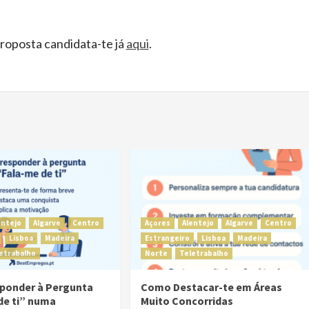
proposta candidata-te já
aqui
.
entejo
Algarve
Centro
Açores
Alentejo
Algarve
Centro
Lisboa
Madeira
Estrangeiro
Lisboa
Madeira
etrabalho
Norte
Teletrabalho
ponder à Pergunta
Como Destacar-te em Áreas
de ti” numa
Muito Concorridas