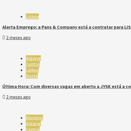
Lisboa
Alerta Emprego: a Pans & Company está a contratar para LI
2 meses ago
Algarve
Centro
Lisboa
Norte
Última Hora: Com diversas vagas em aberto a JYSK está a co
2 meses ago
Alentejo
Algarve
Centro