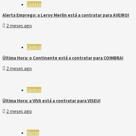
Centro
Alerta Emprego: a Leroy Merlin está a contratar para AVEIRO!
2 meses ago
Centro
Última Hora: o Continente está a contratar para COIMBRA!
2 meses ago
Centro
Última Hora: a VIVA está a contratar para VISEU!
2 meses ago
Norte