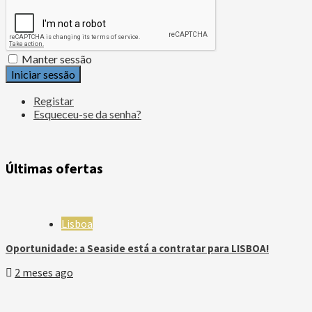
Manter sessão
Iniciar sessão
Registar
Esqueceu-se da senha?
Últimas ofertas
Lisboa
Oportunidade: a Seaside está a contratar para LISBOA!
2 meses ago