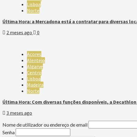
Lisboa
Norte
Última Hora: a Mercadona está a contratar para diversas loc
2 meses ago
0
Açores
Alentejo
Algarve
Centro
Lisboa
Madeira
Norte
Última Hora: Com diversas funções disponíveis, a Decathlo
3 meses ago
Nome de utilizador ou endereço de email
Senha